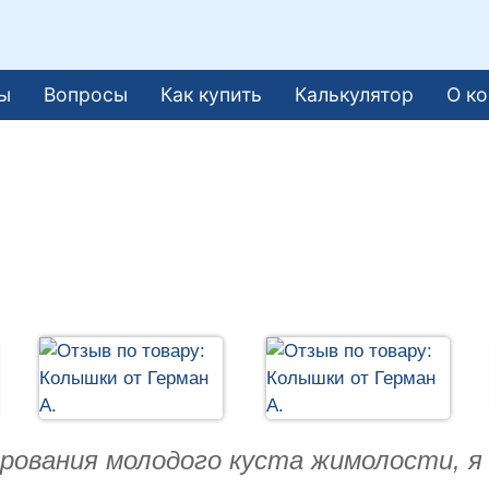
ы
Вопросы
Как купить
Калькулятор
О к
ования молодого куста жимолости, я н