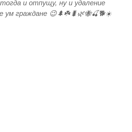
тогда и отпущу, ну и удаление
 ум граждане 😉🌲☘️🐛🌿🐝🍒🐕☀️