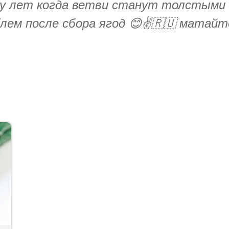
ру лет когда ветви станут толстыми 
лем после сбора ягод 😊✌️🇷🇺 матайте