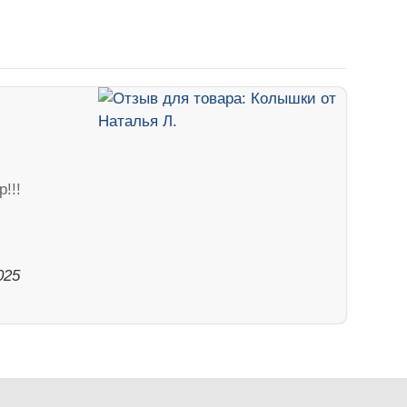
!!!
025