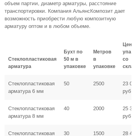
объем партии, диаметр арматуры, расстояние
транспортировки. Компания АльянсКомпозит дает
возможность приобрести любую композитную
арматуру оптом и в любом объеме.
Цена
Бухт по
Метров
упак
Стеклопластиковая
50 м в
в
со
арматура
упаковке
упаковке
скла
Стеклопластиковая
50
2500
23 00
арматура 6 мм
руб.
Стеклопластиковая
40
2000
25 30
арматура 8 мм
руб.
Стеклопластиковая
30
1500
28 46