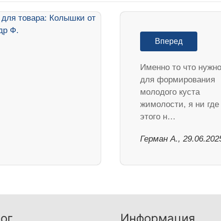
Вперед
Именно то что нужн
для формирования
молодого куста
жимолости, я ни где
этого н…
Герман А., 29.06.202
ог
Информация