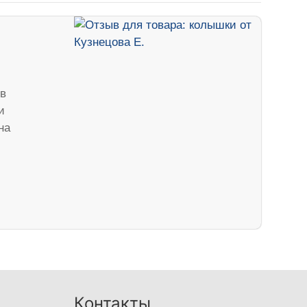
в
и
на
Контакты