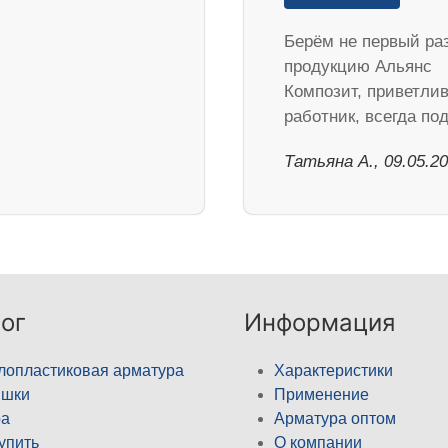
Берём не первый ра
продукцию Альянс
Композит, приветли
работник, всегда п
Татьяна А., 09.05.2
ог
Информация
лопластиковая арматура
Характеристики
ышки
Применение
а
Арматура оптом
купить
О компании